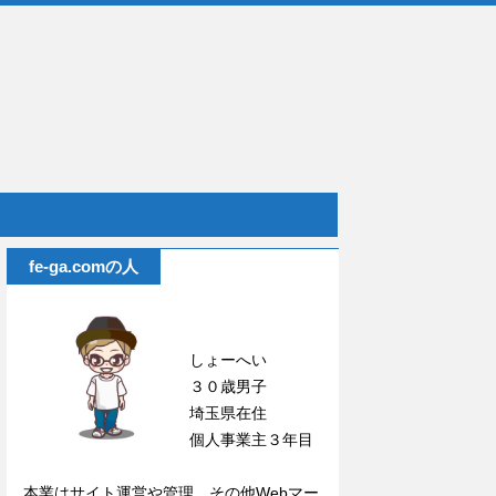
fe-ga.comの人
しょーへい
３０歳男子
埼玉県在住
個人事業主３年目
本業はサイト運営や管理、その他Webマー