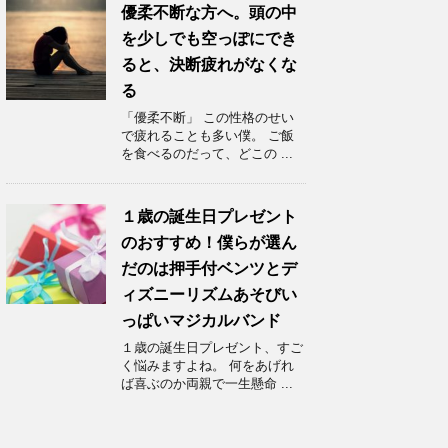
優柔不断な方へ。頭の中
を少しでも空っぽにでき
ると、決断疲れがなくな
る
「優柔不断」 この性格のせい
で疲れることも多い僕。 ご飯
を食べるのだって、どこの ...
１歳の誕生日プレゼント
のおすすめ！僕らが選ん
だのは押手付ベンツとデ
ィズニーリズムあそびい
っぱいマジカルバンド
１歳の誕生日プレゼント、すご
く悩みますよね。 何をあげれ
ば喜ぶのか両親で一生懸命 ...