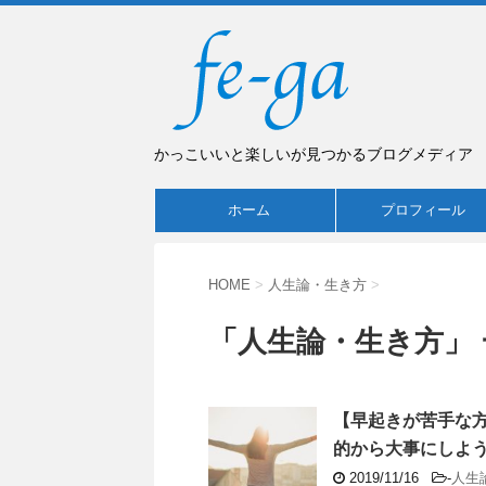
かっこいいと楽しいが見つかるブログメディア
ホーム
プロフィール
HOME
>
人生論・生き方
>
「人生論・生き方」 
【早起きが苦手な
的から大事にしよ
2019/11/16
-
人生