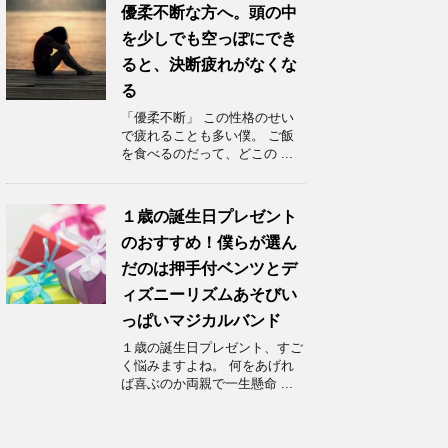
優柔不断な方へ。頭の中
を少しでも空っぽにでき
ると、決断疲れがなくな
る
「優柔不断」 この性格のせい
で疲れることも多い僕。 ご飯
を食べるのだって、どこの ...
１歳の誕生日プレゼント
のおすすめ！僕らが選ん
だのは押手付ベンツとデ
ィズニーリズムあそびい
っぱいマジカルバンド
１歳の誕生日プレゼント、すご
く悩みますよね。 何をあげれ
ば喜ぶのか両親で一生懸命 ...