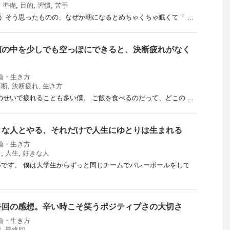
,
準備
,
目的
,
習慣
,
苦手
う そう思ったものの、なぜか朝になるとめちゃくちゃ眠くて「 ...
頭の中を少しでも空っぽにできると、決断疲れがなく
論・生き方
不断
,
決断疲れ
,
生き方
のせいで疲れることも多い僕。 ご飯を食べるのだって、どこの ...
きな人とやる、それだけで人生にゆとりは生まれる
論・生き方
り
,
人生
,
好きな人
です。 僕は大学生からずっと同じチームでバレーボールをして
終回の感想。辛い時こそ笑うポジティブさの大切さ
論・生き方
想
,
最終回