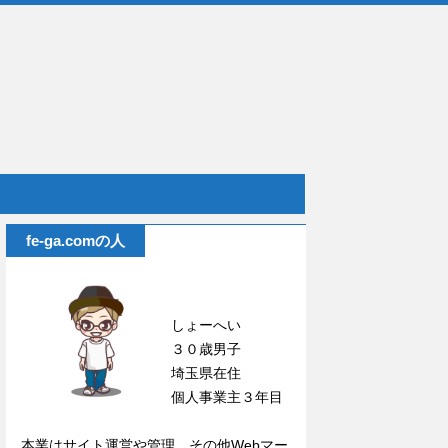
fe-ga.comの人
しょーへい
３０歳男子
埼玉県在住
個人事業主３年目
本業はサイト運営や管理、その他Webマー