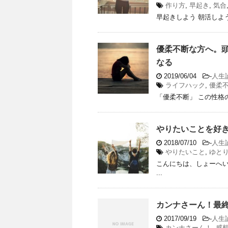
作り方
,
早起き
,
気合
早起きしよう 朝活しよ
優柔不断な方へ。
なる
2019/06/04
-
人生
ライフハック
,
優柔
「優柔不断」 この性格
やりたいことを好
2018/07/10
-
人生
やりたいこと
,
ゆと
こんにちは、しょーへい
...
カンナさーん！最
2017/09/19
-
人生
カンナさーん！
,
感